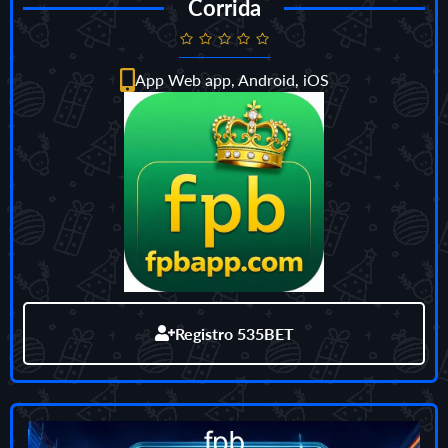
Corrida
App Web app, Android, iOS
Registro 535BET