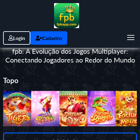
Login
Cadastro
fpb: A Evolução dos Jogos Multiplayer:
Conectando Jogadores ao Redor do Mundo
Topo